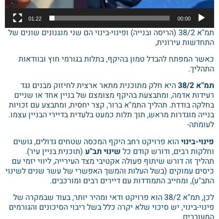
01:22
00:00
תמ"א 38/2 (הריסה ובנייה) ופינוי-בינוי הם שני מנגנונים שונים של
התחדשות עירונית,
כאשר המפתח להבדל טמון בהיקף, בתלות בגורמי חוץ ובוודאות
התהליך.
תמ"א 38/2
היא חלק מתוכנית מתאר ארצית לחיזוק מבנים נגד
רעידות אדמה, ומתבצעת בהיקף מצומצם של בניין אחד או שניים
בחלקה בודדת. תהליך התמ"א ברור, קצר יחסית, ומתבצע עם זכויות
בנייה מוגדרות מראש, תוך תלות כמעט בלעדית בדיירי הבניין עצמו.
לעומתה-
פינוי-בינוי
הוא פרויקט רחב היקף המכסה שטחים גדולים, גושים
וחלקות רבים, ודורש קודם כל
שינוי תב"ע
(תוכנית בניין עיר).
תהליך זה דורש שיתוף פעולה אקטיבי מצד העירייה, ליווי יזמי עם
כיסים עמוקים (בשל העלות והמשך האפשרי של עשר שנים לשינוי
התב"ע), ומחייב התמודדות עם דיירים רבים ומורכבים.
לכן, תמ"א 38/2 הוא פרויקט ודאי ומהיר יותר, בעוד שבמקרה של
פינוי-בינוי, יש סיכוי שלא יקרה כלל בשל ריבוי הסיכונים והגורמים
המעורבים.