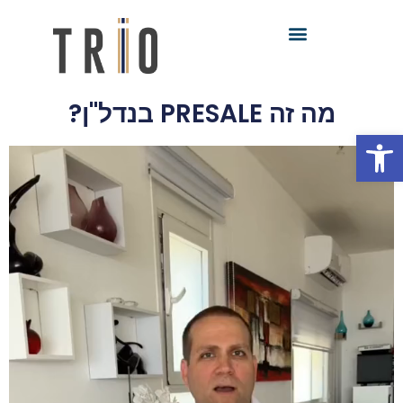
מה זה PRESALE בנדל"ן?
פתח סרגל נגישות
נגן
וידאו