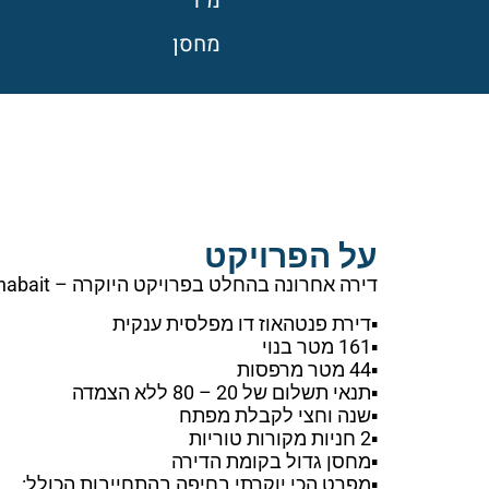
מ"ר
מחסן
על הפרויקט
דירה אחרונה בהחלט בפרויקט היוקרה – habait של חברת אלרם זמינה לרכישה, והבניה בעיצומה!!!
▪️דירת פנטהאוז דו מפלסית ענקית
▪️161 מטר בנוי
▪️44 מטר מרפסות
▪️תנאי תשלום של 20 – 80 ללא הצמדה
▪️שנה וחצי לקבלת מפתח
▪️2 חניות מקורות טוריות
▪️מחסן גדול בקומת הדירה
▪️מפרט הכי יוקרתי בחיפה בהתחייבות הכולל: