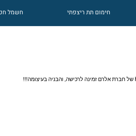
חימום תת ריצפתי
חשמל חכ