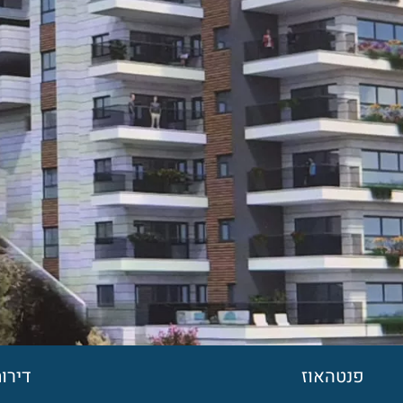
פנטהאוז
דירות