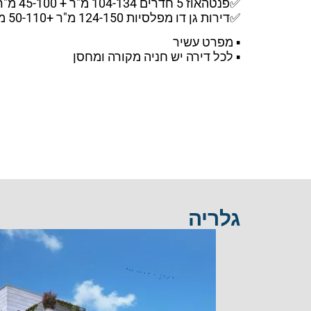
✅פנטהאוז 5 חדרים 104-134 מ"ר + 45-100 מ"ר מרפסת
✅דירות גן דו מפלסיות 124-150 מ"ר +50-110 מ"ר גינה
▪ מפרט עשיר
▪ לכל דירה יש חניה מקורה ומחסן
גלריה