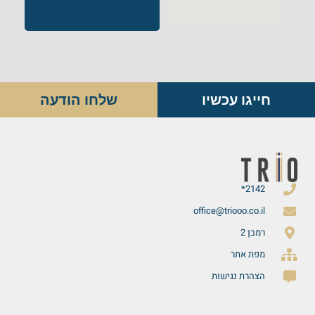
חייגו עכשיו
שלחו הודעה
2142*
office@triooo.co.il
רמבן 2
מפת אתר
הצהרת נגישות