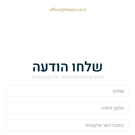
office@triooo.co.il
שלחו הודעה
מלאו את הטופס ונחזור אליכם בהקדם