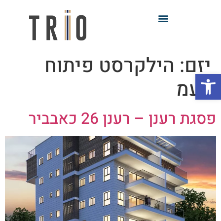
יזם:
הילקרסט פיתוח
פתח סרגל נגישות
בעמ
פסגת רענן – רענן 26 כאבביר