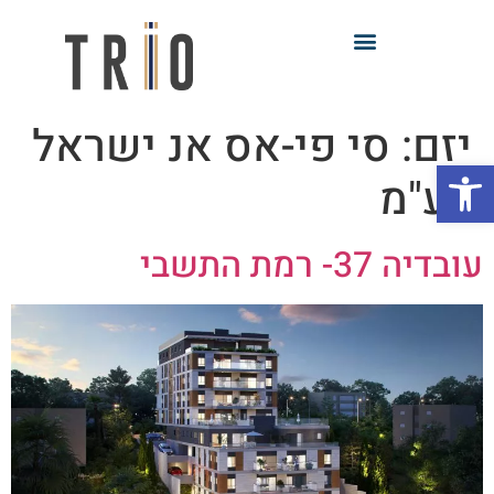
יזם:
סי פי-אס אנ ישראל
פתח סרגל נגישות
בע"מ
עובדיה 37- רמת התשבי