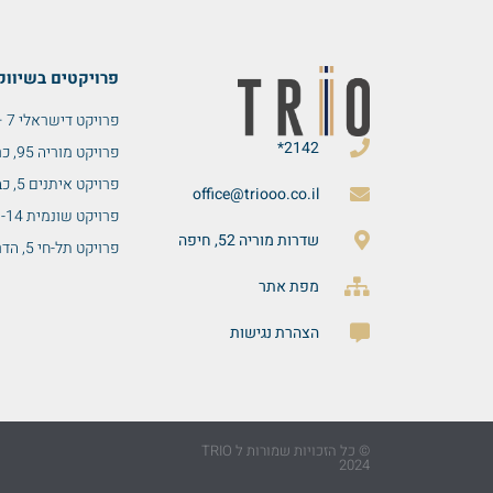
פרויקטים בשיווק
פרויקט דישראלי 7 – אחוזה
2142*
פרויקט מוריה 95, כרמליה
פרויקט איתנים 5, כבאביר
office@triooo.co.il
פרויקט שונמית 10-14, רמת התשבי
שדרות מוריה 52, חיפה
פרויקט תל-חי 5, הדר עליון
מפת אתר
הצהרת נגישות
© כל הזכויות שמורות ל TRIO
2024